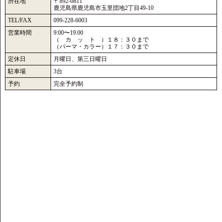
所在地
〒892-0811
鹿児島県鹿児島市玉里団地2丁目49-10
TEL/FAX
099-228-6003
営業時間
9:00〜19:00
（ カ ッ ト ）１８：３０まで
（パーマ・カラー）１７：３０まで
定休日
月曜日、第三日曜日
駐車場
3台
予約
完全予約制